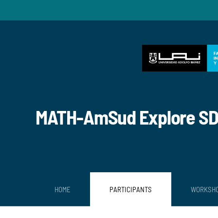
Skip to main content
MATH-AmSud Explore SDE,
HOME
PARTICIPANTS
WORKSH